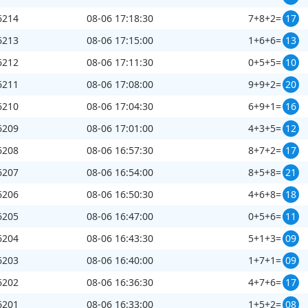
6214
08-06 17:18:30
7+8+2=
17
6213
08-06 17:15:00
1+6+6=
13
6212
08-06 17:11:30
0+5+5=
10
6211
08-06 17:08:00
9+9+2=
20
6210
08-06 17:04:30
6+9+1=
16
6209
08-06 17:01:00
4+3+5=
12
6208
08-06 16:57:30
8+7+2=
17
6207
08-06 16:54:00
8+5+8=
21
6206
08-06 16:50:30
4+6+8=
18
6205
08-06 16:47:00
0+5+6=
11
6204
08-06 16:43:30
5+1+3=
09
6203
08-06 16:40:00
1+7+1=
09
6202
08-06 16:36:30
4+7+6=
17
6201
08-06 16:33:00
1+5+2=
08