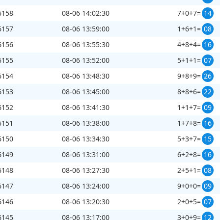
6158
08-06 14:02:30
7+0+7=
14
6157
08-06 13:59:00
1+6+1=
08
6156
08-06 13:55:30
4+8+4=
16
6155
08-06 13:52:00
5+1+1=
07
6154
08-06 13:48:30
9+8+9=
26
6153
08-06 13:45:00
8+8+6=
22
6152
08-06 13:41:30
1+1+7=
09
6151
08-06 13:38:00
1+7+8=
16
6150
08-06 13:34:30
5+3+7=
15
6149
08-06 13:31:00
6+2+8=
16
6148
08-06 13:27:30
2+5+1=
08
6147
08-06 13:24:00
9+0+0=
09
6146
08-06 13:20:30
2+0+5=
07
6145
08-06 13:17:00
3+0+9=
12