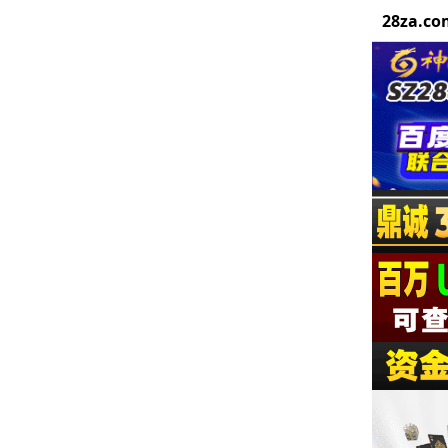
28za.c