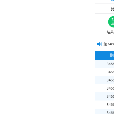
结果
第
346
期
346
346
346
346
346
346
346