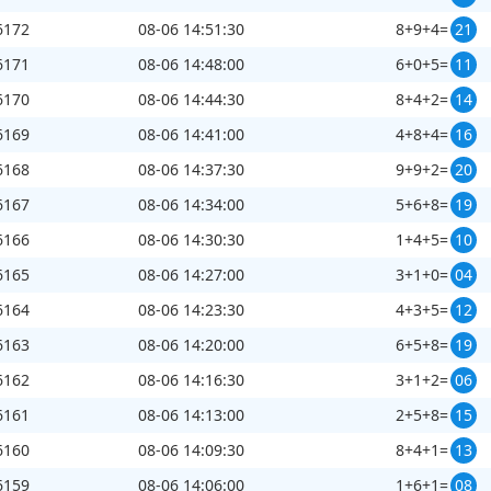
6172
08-06 14:51:30
8+9+4=
21
6171
08-06 14:48:00
6+0+5=
11
6170
08-06 14:44:30
8+4+2=
14
6169
08-06 14:41:00
4+8+4=
16
6168
08-06 14:37:30
9+9+2=
20
6167
08-06 14:34:00
5+6+8=
19
6166
08-06 14:30:30
1+4+5=
10
6165
08-06 14:27:00
3+1+0=
04
6164
08-06 14:23:30
4+3+5=
12
6163
08-06 14:20:00
6+5+8=
19
6162
08-06 14:16:30
3+1+2=
06
6161
08-06 14:13:00
2+5+8=
15
6160
08-06 14:09:30
8+4+1=
13
6159
08-06 14:06:00
1+6+1=
08