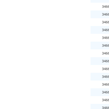
346
346
346
346
346
346
346
346
346
346
346
346
346
346